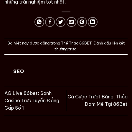
những trải nghiệm tốt nhất.
Bài viết này được đăng trong
Thể Thao 86BET
. Đánh dấu
liên kết
thường trực
.
SEO
AG Live 86bet: Sảnh
Cá Cược Trượt Băng: Thỏa
Casino Trực Tuyến Đẳng
Đam Mê Tại 86Bet
Cấp Số 1