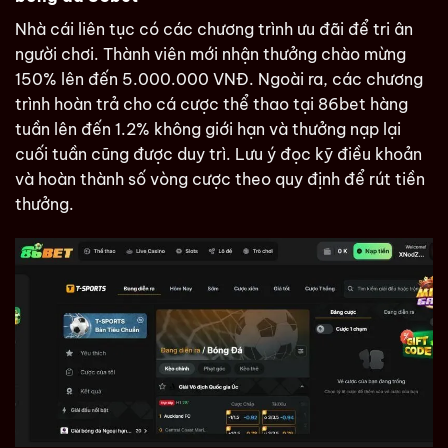
Nhà cái liên tục có các chương trình ưu đãi để tri ân
người chơi. Thành viên mới nhận thưởng chào mừng
150% lên đến 5.000.000 VNĐ. Ngoài ra, các chương
trình hoàn trả cho
cá cược thể thao tại 86bet
hàng
tuần lên đến 1.2% không giới hạn và thưởng nạp lại
cuối tuần cũng được duy trì. Lưu ý đọc kỹ điều khoản
và hoàn thành số vòng cược theo quy định để rút tiền
thưởng.