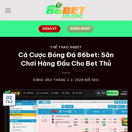
Bỏ
qua
nội
dung
ĐĂNG KÝ
ĐĂNG NHẬP
THỂ THAO 86BET
Cá Cược Bóng Đá 86bet: Sân
Chơi Hàng Đầu Cho Bet Thủ
ĐĂNG VÀO
THÁNG 2 2, 2026
BỞI
SEO
02
Th2