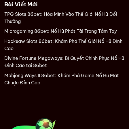
Bài Viết Mới
TPG Slots 86bet: Hòa Mình Vào Thế Giới Nổ Hũ Đổi
Thưởng
Microgaming 86bet: Nổ Hũ Phát Tài Trong Tầm Tay
Hacksaw Slots 86bet: Khám Phá Thế Giới Nổ Hũ Đỉnh
Cao
Divine Fortune Megaways: Bí Quyết Chinh Phục Nổ Hũ
Đỉnh Cao tại 86bet
Mahjong Ways II 86bet: Khám Phá Game Nổ Hũ Mạt
Chược Đỉnh Cao