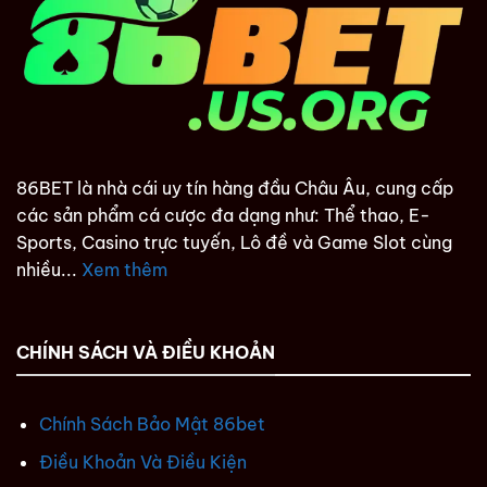
86BET
là nhà cái uy tín hàng đầu Châu Âu, cung cấp
các sản phẩm cá cược đa dạng như: Thể thao, E-
Sports, Casino trực tuyến, Lô đề và Game Slot cùng
nhiều...
Xem thêm
CHÍNH SÁCH VÀ ĐIỀU KHOẢN
Chính Sách Bảo Mật 86bet
Điều Khoản Và Điều Kiện