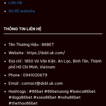
Liên Hệ
Sơ đồ website
THÔNG TIN LIÊN HỆ
Tên Thương Hiệu : 86BET
Website : https://dxbl.uk.com/
Địa chỉ : 1850 Võ Văn Kiệt, An Lạc, Bình Tân, Thành
phố Hồ Chí Minh, Vietnam
Phone : 0941020679
Email :
contact@dxbl.uk.com
Hashtags : #86bet #86betusorg #banca86bet
#daga86bet #xoso86bet #nohu86bet
#thethao86bet