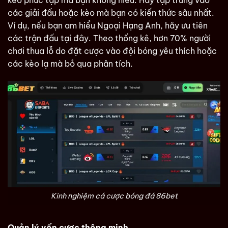
kèo phức tạp mà bạn không hiểu. Hãy tập trung vào
các giải đấu hoặc kèo mà bạn có kiến thức sâu nhất.
Ví dụ, nếu bạn am hiểu Ngoại Hạng Anh, hãy ưu tiên
các trận đấu tại đây. Theo thống kê, hơn 70% người
chơi thua lỗ do đặt cược vào đội bóng yêu thích hoặc
các kèo lạ mà bỏ qua phân tích.
Kinh nghiệm cá cược bóng đá 86bet
Quản lý vốn cược thông minh