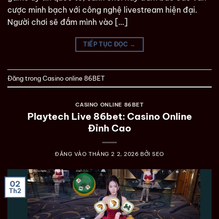
cược minh bạch với công nghệ livestream hiện đại.
Người chơi sẽ đắm mình vào […]
TIẾP TỤC ĐỌC
→
Đăng trong
Casino online 86BET
CASINO ONLINE 86BET
Playtech Live 86bet: Casino Online
Đỉnh Cao
ĐĂNG VÀO
THÁNG 2 2, 2026
BỞI
SEO
02
Th2