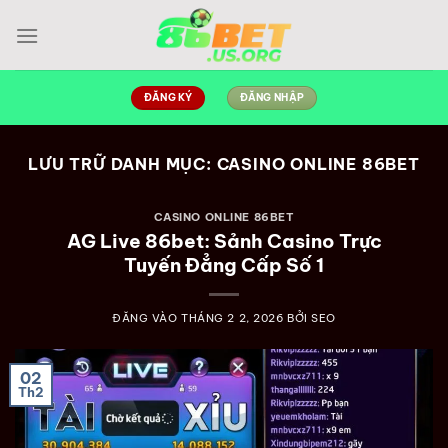
Bỏ
qua
nội
dung
ĐĂNG KÝ
ĐĂNG NHẬP
LƯU TRỮ DANH MỤC:
CASINO ONLINE 86BET
CASINO ONLINE 86BET
AG Live 86bet: Sảnh Casino Trực
Tuyến Đẳng Cấp Số 1
ĐĂNG VÀO
THÁNG 2 2, 2026
BỞI
SEO
02
Th2