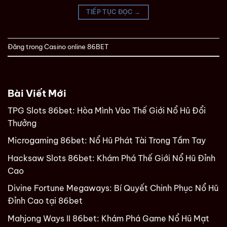
TIẾP TỤC ĐỌC
→
Đăng trong
Casino online 86BET
Bài Viết Mới
TPG Slots 86bet: Hòa Mình Vào Thế Giới Nổ Hũ Đổi
Thưởng
Microgaming 86bet: Nổ Hũ Phát Tài Trong Tầm Tay
Hacksaw Slots 86bet: Khám Phá Thế Giới Nổ Hũ Đỉnh
Cao
Divine Fortune Megaways: Bí Quyết Chinh Phục Nổ Hũ
Đỉnh Cao tại 86bet
Mahjong Ways II 86bet: Khám Phá Game Nổ Hũ Mạt