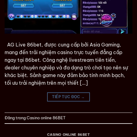
AG Live 86bet, được cung cấp bởi Asia Gaming,
mang đến trải nghiệm casino trực tuyến đẳng cấp
ngay tại 86bet. Công nghệ livestream tiên tiến,
dealer chuyên nghiệp và đa dạng trò chơi tạo nên sự
khác biệt. Sảnh game này đảm bảo tính minh bạch,
tối ưu trải nghiệm trên mọi thiết […]
TIẾP TỤC ĐỌC
→
Đăng trong
Casino online 86BET
CASINO ONLINE 86BET