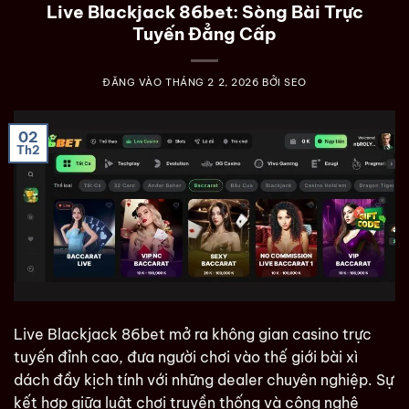
Live Blackjack 86bet: Sòng Bài Trực
Tuyến Đẳng Cấp
ĐĂNG VÀO
THÁNG 2 2, 2026
BỞI
SEO
02
Th2
Live Blackjack 86bet mở ra không gian casino trực
tuyến đỉnh cao, đưa người chơi vào thế giới bài xì
dách đầy kịch tính với những dealer chuyên nghiệp. Sự
kết hợp giữa luật chơi truyền thống và công nghệ