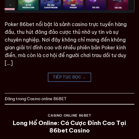
Poker 86bet nổi bật là sảnh casino trực tuyến hàng
đầu, thu hút đông đảo cược thủ nhờ uy tín và sự
chuyên nghiệp. Nơi đây không chỉ mang đến không
gian giải trí đỉnh cao với nhiều phiên bản Poker kinh
điển, mà còn là cơ hội để người chơi trau dồi tư duy
[…]
TIẾP TỤC ĐỌC
→
Đăng trong
Casino online 86BET
CASINO ONLINE 86BET
Long Hổ Online: Cá Cược Đỉnh Cao Tại
86bet Casino