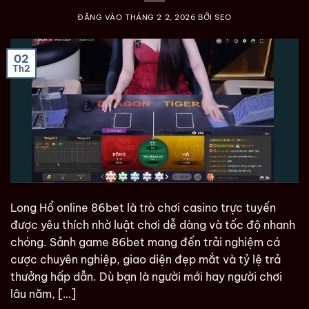
ĐĂNG VÀO
THÁNG 2 2, 2026
BỞI
SEO
02
Th2
Long Hổ online 86bet là trò chơi casino trực tuyến
được yêu thích nhờ luật chơi dễ dàng và tốc độ nhanh
chóng. Sảnh game 86bet mang đến trải nghiệm cá
cược chuyên nghiệp, giao diện đẹp mắt và tỷ lệ trả
thưởng hấp dẫn. Dù bạn là người mới hay người chơi
lâu năm, […]