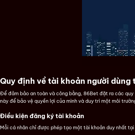
Quy định về tài khoản người dùng 
Để đảm bảo an toàn và công bằng, 86Bet đặt ra các quy đ
này để bảo vệ quyền lợi của mình và duy trì một môi trườ
Điều kiện đăng ký tài khoản
Mỗi cá nhân chỉ được phép tạo một tài khoản duy nhất tại