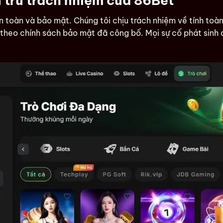
 trừ trách nhiệm của 86Bet
toàn và bảo mật. Chúng tôi chịu trách nhiệm về tính toàn 
heo chính sách bảo mật đã công bố. Mọi sự cố phát sinh d