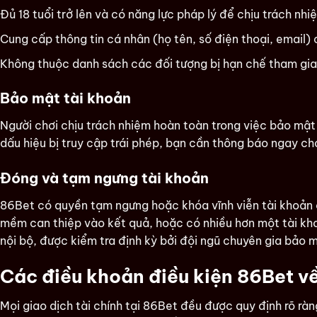
Đủ 18 tuổi trở lên và có năng lực pháp lý để chịu trách nh
Cung cấp thông tin cá nhân (họ tên, số điện thoại, email) 
Không thuộc danh sách các đối tượng bị hạn chế tham gia 
Bảo mật tài khoản
Người chơi chịu trách nhiệm hoàn toàn trong việc bảo mật 
dấu hiệu bị truy cập trái phép, bạn cần thông báo ngay ch
Đóng và tạm ngưng tài khoản
86Bet có quyền tạm ngưng hoặc khóa vĩnh viễn tài khoản c
mềm can thiệp vào kết quả, hoặc có nhiều hơn một tài kho
nội bộ, được kiểm tra định kỳ bởi đội ngũ chuyên gia bảo 
Các điều khoản điều kiện 86Bet về
Mọi giao dịch tài chính tại 86Bet đều được quy định rõ r