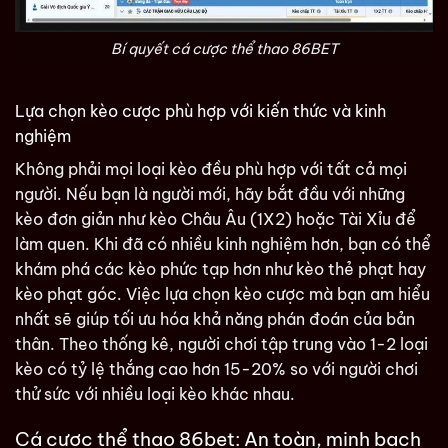
Bí quyết cá cược thể thao 86BET
Lựa chọn kèo cược phù hợp với kiến thức và kinh
nghiệm
Không phải mọi loại kèo đều phù hợp với tất cả mọi
người. Nếu bạn là người mới, hãy bắt đầu với những
kèo đơn giản như kèo Châu Âu (1X2) hoặc Tài Xỉu để
làm quen. Khi đã có nhiều kinh nghiệm hơn, bạn có thể
khám phá các kèo phức tạp hơn như kèo thẻ phạt hay
kèo phạt góc. Việc lựa chọn kèo cược mà bạn am hiểu
nhất sẽ giúp tối ưu hóa khả năng phán đoán của bản
thân. Theo thống kê, người chơi tập trung vào 1-2 loại
kèo có tỷ lệ thắng cao hơn 15-20% so với người chơi
thử sức với nhiều loại kèo khác nhau.
Cá cược thể thao 86bet: An toàn, minh bạch