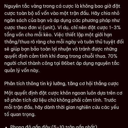
Nguyên tắc vàng trong cá cược là không bao giờ đặt
cược toàn bộ số vốn vào một trận đấu. Hãy chia nhỏ
ngân sách của bạn và áp dụng các phương pháp như
cược theo đơn vị (unit). Ví dụ, chỉ nên đặt cược 1-3%
tổng vốn cho mỗi kèo. Việc thiết lập một giới hạn
thắng/thua rõ ràng cho mỗi ngày và tuân thủ tuyệt đối
sẽ giúp bạn bảo toàn lợi nhuận và tránh được những
quyết định cảm tính khi đang trong chuỗi thua. 70%
người chơi thành công tại 86bet áp dụng nguyên tắc
quản lý vốn này.
Phân tích thông tin kỹ lưỡng, tăng cơ hội thắng cược
Một quyết định đặt cược khôn ngoan luôn dựa trên cơ
sở phân tích dữ liệu chứ không phải cảm tính. Trước
mỗi trận đấu, hãy dành thời gian nghiên cứu các yếu
tố quan trọng.
Phong độ gần đây (5-10 trận gần nhất).