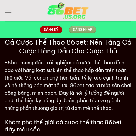
Bỏ
qua
nội
dung
ĐĂNG KÝ
ĐĂNG NHẬP
Cá Cược Thể Thao 86bet: Nền Tảng Cá
Cược Hàng Đầu Cho Cược Thủ
86bet mang đến trải nghiệm cá cược thể thao đỉnh
cao với hàng loạt sự kiện thể thao hấp dẫn trên toàn
thế giới. Với công nghệ tiên tiến, tỷ lệ kèo cạnh tranh
và hệ thống bảo mật tối ưu, 86bet tạo ra một sân chơi
công bằng, minh bạch. Đây là nơi lý tưởng để người
chơi thể hiện kỹ năng dự đoán, phân tích và giành
những phần thưởng giá trị từ đam mê thể thao.
Khám phá thế giới cá cược thể thao 86bet
đầy màu sắc