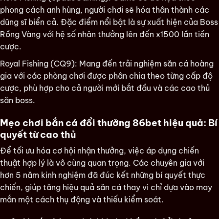
phong cách anh hùng, người chơi sẽ hóa thân thành các
dũng sĩ biển cả. Đặc điểm nổi bật là sự xuất hiện của Boss
Rồng Vàng với hệ số nhân thưởng lên đến x1500 lần tiền
cược.
Royal Fishing (CQ9): Mang đến trải nghiệm săn cá hoàng
gia với các phòng chơi được phân chia theo từng cấp độ
cược, phù hợp cho cả người mới bắt đầu và các cao thủ
săn boss.
Mẹo chơi bắn cá đổi thưởng 86bet hiệu quả: Bí
quyết từ cao thủ
Để tối ưu hóa cơ hội nhận thưởng, việc áp dụng chiến
thuật hợp lý là vô cùng quan trọng. Các chuyên gia với
hơn 5 năm kinh nghiệm đã đúc kết những bí quyết thực
chiến, giúp tăng hiệu quả săn cá thay vì chỉ dựa vào may
mắn một cách thụ động và thiếu kiểm soát.