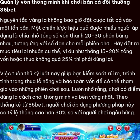
Quản lý vốn thông minh khi chơi bắn cá đổi thưởng
86bet
Nguyên tắc vàng là không bao giờ đặt cược tất cả vào
một lần bắn. Một chiến lược hiệu quả được nhiều người áp
dụng là chia nhỏ tổng số vốn thành 20-30 phần bằng
nhau, tương ứng với số đạn cho mỗi phiên chơi. Hãy đặt ra
mục tiêu lợi nhuận cụ thể, ví dụ như thắng 15-20% tổng
vốn hoặc thua không quá 25% thì phải dừng lại.
Việc tuân thủ kỷ luật này giúp bạn kiểm soát rủi ro, tránh
tình trạng thua lỗ nặng và bảo toàn vốn để có thể tham
gia vào những phiên chơi sau. Luôn nhớ rằng, chơi có điểm
dừng là cách chơi thông minh và bền vững nhất. Theo
thống kê từ 86bet, người chơi áp dụng phương pháp này
có tỷ lệ thắng cao hơn 30% so với người chơi ngẫu hứng.