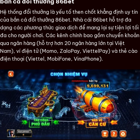
bắn cá đổi thưởng 86bet
Hệ thống đổi thưởng là yếu tố then chốt khẳng định uy tín
của bắn cá đổi thưởng 86bet.
Nhà cái 86bet
hỗ trợ đa
dạng các phương thức giao dịch để mang lại sự tiện lợi tối
đa cho người chơi. Các kênh chính bao gồm chuyển khoản
qua ngân hàng (hỗ trợ hơn 20 ngân hàng lớn tại Việt
Nam), ví điện tử (Momo, ZaloPay, ViettelPay) và thẻ cào
điện thoại (Viettel, MobiFone, VinaPhone).