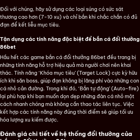
Đối với chúng, hãy sử dụng các loại súng có sức sát
thương cao hơn (7-10 xu) và chỉ bắn khi chắc chắn có đủ
đạn để kết liễu mục tiêu.
Tận dụng các tính năng đặc biệt để bắn cá đổi thưởng
86bet
Hầu hết các game bắn cá đổi thưởng 86bet đều trang bị
những tính năng hỗ trợ hiệu quả mà người chơi nên khai
thác. Tính năng ‘Khóa mục tiêu’ (Target Lock) cực kỳ hữu
ích khi săn boss, giúp đạn không bị lãng phí vào những con
cá nhỏ cản đường. Trong khi đó, ‘Bắn tự động’ (Auto-fire)
lại phù hợp khi bạn muốn dọn dẹp những đàn cá nhỏ một
cách nhanh chóng mà không cần thao tác liên tục. Việc
kết hợp các tính năng này đúng thời điểm sẽ giúp tối ưu
hóa lượng xu kiếm được.
Đánh giá chi tiết về hệ thống đổi thưởng của