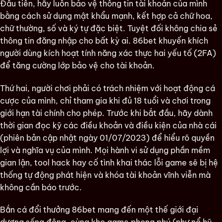
Đầu tiên, hãy luôn bảo vệ thông tin tài khoản của mình
bằng cách sử dụng mật khẩu mạnh, kết hợp cả chữ hoa,
chữ thường, số và ký tự đặc biệt. Tuyệt đối không chia sẻ
thông tin đăng nhập cho bất kỳ ai. 86bet khuyến khích
người dùng kích hoạt tính năng xác thực hai yếu tố (2FA)
để tăng cường lớp bảo vệ cho tài khoản.
Thứ hai, người chơi phải có trách nhiệm với hoạt động cá
cược của mình, chỉ tham gia khi đủ 18 tuổi và chơi trong
giới hạn tài chính cho phép. Trước khi bắt đầu, hãy dành
thời gian đọc kỹ các điều khoản và điều kiện của nhà cái
(phiên bản cập nhật ngày 01/07/2023) để hiểu rõ quyền
lợi và nghĩa vụ của mình. Mọi hành vi sử dụng phần mềm
gian lận, tool hack hay cố tình khai thác lỗi game sẽ bị hệ
thống tự động phát hiện và khóa tài khoản vĩnh viễn mà
không cần báo trước.
Bắn cá đổi thưởng 86bet mang đến một thế giới đại